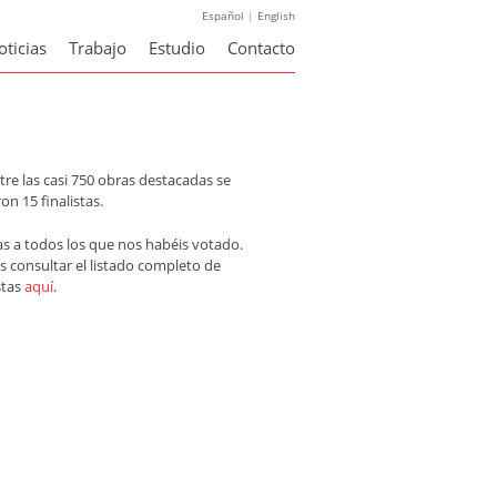
Español
|
English
oticias
Trabajo
Estudio
Contacto
tre las casi 750 obras destacadas se
ron 15 finalistas.
as a todos los que nos habéis votado.
s consultar el listado completo de
stas
aquí
.