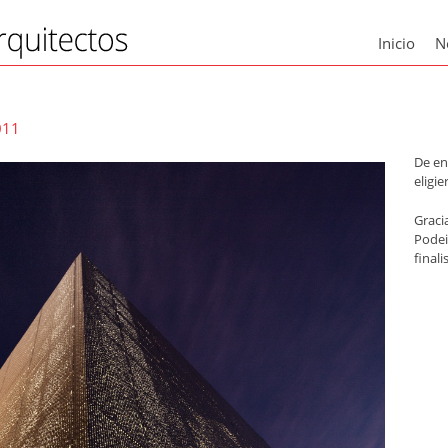
Inicio
N
011
De en
eligie
Graci
Podei
finali