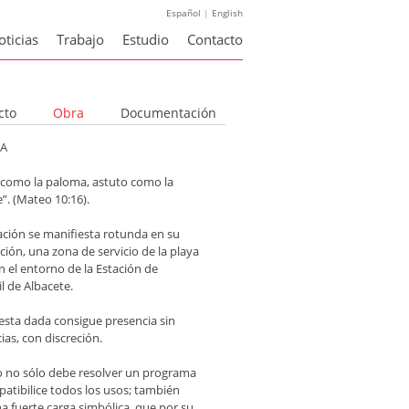
Español
|
English
oticias
Trabajo
Estudio
Contacto
cto
Obra
Documentación
A
o como la paloma, astuto como la
”. (Mateo 10:16).
cación se manifiesta rotunda en su
ción, una zona de servicio de la playa
n el entorno de la Estación de
il de Albacete.
esta dada consigue presencia sin
ias, con discreción.
cio no sólo debe resolver un programa
atibilice todos los usos; también
a fuerte carga simbólica, que por su