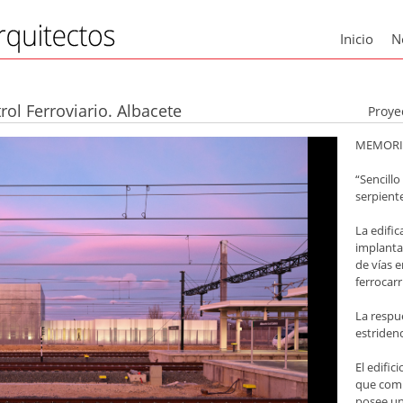
Inicio
N
ol Ferroviario. Albacete
Proye
MEMORI
“Sencill
serpiente
La edifi
implanta
de vías e
ferrocarr
La respu
estridenc
El edifi
que comp
posee un