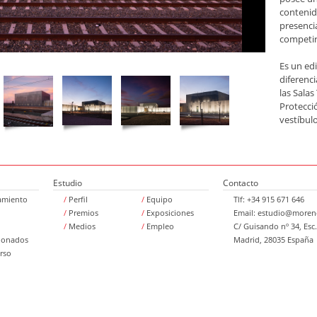
contenid
presencia
competir 
Es un ed
diferenci
las Salas
Protecció
vestíbulo
represen
dimension
Regulaci
que albe
Estudio
Contacto
dichas y 
amiento
/
Perfil
/
Equipo
Tlf: +34 915 671 646
Seguridad
/
Premios
/
Exposiciones
Email:
estudio@moreno
articula
/
Medios
/
Empleo
C/ Guisando nº 34, Esc.
donde es
ionados
Madrid, 28035 España
y los ves
rso
de auton
permitid
ellos.
Esta int