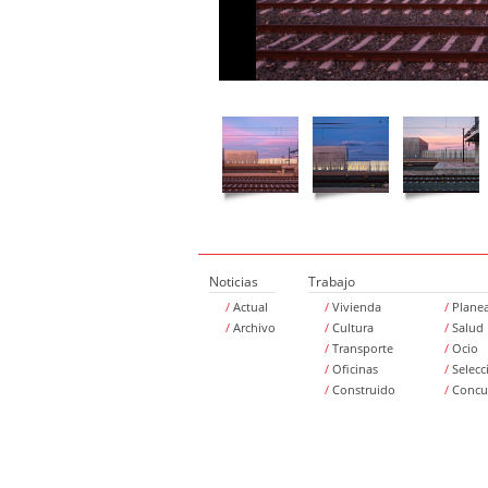
Noticias
Trabajo
/
Actual
/
Vivienda
/
Plane
/
Archivo
/
Cultura
/
Salud
/
Transporte
/
Ocio
/
Oficinas
/
Selecc
/
Construido
/
Concu