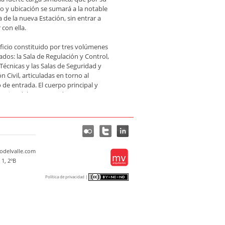
o y ubicación se sumará a la notable
 de la nueva Estación, sin entrar a
con ella.
ificio constituido por tres volúmenes
ados: la Sala de Regulación y Control,
 Técnicas y las Salas de Seguridad y
n Civil, articuladas en torno al
 de entrada. El cuerpo principal y
tativo del proyecto, de mayores
es, es el que acoge a la Sala de
ón y Control. El segundo cuerpo es el
rga las salas técnicas propiamente
el tercer volumen es el destinado a
 y Protección Civil, todos ellos
delvalle.com
dos en torno al núcleo común en
 1, 2ºB
tán el vestíbulo de entrada, los aseos
tuarios de personal. Este diseño dota
Política de privacidad
|
omía a cada bloque, lo que ha
o optimizar el uso de cada uno de
egración de volúmenes