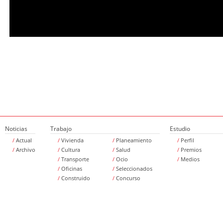
Noticias
Trabajo
Estudio
/
Actual
/
Vivienda
/
Planeamiento
/
Perfil
/
Archivo
/
Cultura
/
Salud
/
Premios
/
Transporte
/
Ocio
/
Medios
/
Oficinas
/
Seleccionados
/
Construido
/
Concurso